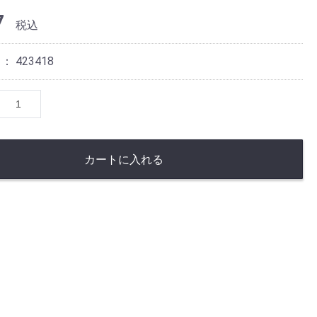
7
税込
ド：
423418
カートに入れる