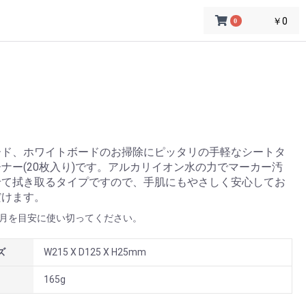
￥0
0
ード、ホワイトボードのお掃除にピッタリの手軽なシートタ
ナー(20枚入り)です。アルカリイオン水の力でマーカー汚
せて拭き取るタイプですので、手肌にもやさしく安心してお
だけます。
か月を目安に使い切ってください。
ズ
W215 X D125 X H25mm
165g