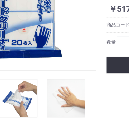
￥51
商品コー
数量
お買い物を続ける
カートへ進む
カート（お見積）へ進む