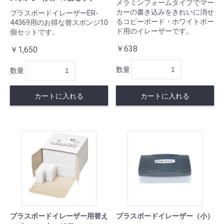
メラミンフォームタイプでマー
カーの書き込みをきれいに消せ
プラスボードイレーザーER-
るコピーボード・ホワイトボー
44369用のお得な替スポンジ10
ド用のイレーザーです。
個セットです。
￥638
￥1,650
お買い物を続ける
カートへ進む
数量
数量
カート（お見積）へ進む
カートに入れる
カートに入れる
プラスボードイレーザー用替え
プラスボードイレーザー（小）