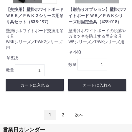
【交換用】壁掛ホワイトボード
【別売りオプション】壁掛ホワ
ＷＢＫ／ＰＷＫ２シリーズ用吊
イトボード ＷＢ／ＰＷＫシリ
り具セット（538-197）
ーズ用固定金具（428-018）
壁掛けホワイトボード交換用吊
壁掛けホワイトボードの脱落や
り具
ガタツキを防止する固定金具
WBKシリーズ／PWK2シリーズ
WBシリーズ／PWKシリーズ用
用
￥440
￥825
数量
数量
カートに入れる
カートに入れる
1
2
次へ
営業日カレンダー